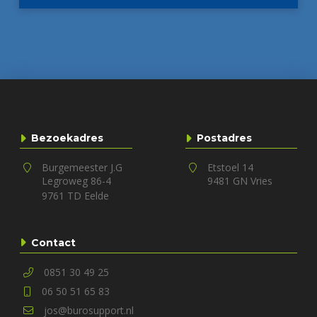
Bezoekadres
Postadres
Burgemeester J.G
Etstoel 14
9481 GN Vries
Legroweg 86-4
9761 TD Eelde
Contact
0851 30 49 25
06 50 51 65 83
jos@burosupport.nl