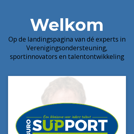
Welkom
Op de landingspagina van dé experts in
Verenigingsondersteuning,
sportinnovators en talentontwikkeling