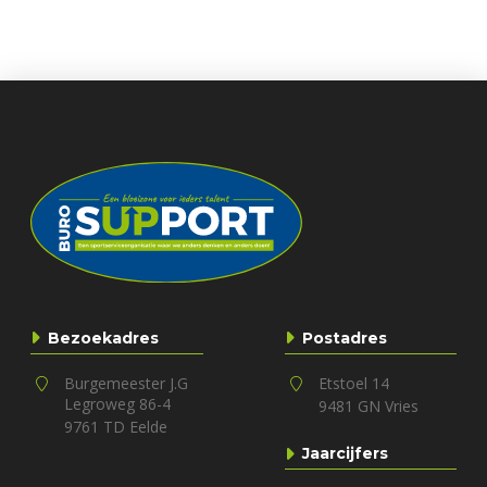
Bezoekadres
Postadres
Burgemeester J.G
Etstoel 14
Legroweg 86-4
9481 GN Vries
9761 TD Eelde
Jaarcijfers