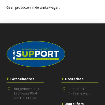
Geen producten in de winkelwagen.
Bezoekadres
Postadres
Burgemeester J.G
Etstoel 14
Legroweg 86-4
9481 GN Vries
9761 TD Eelde
Jaarcijfers