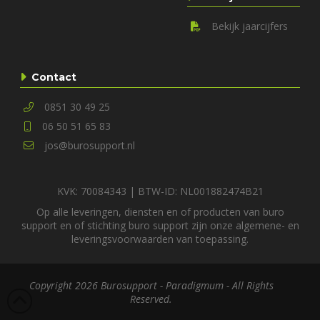
Bekijk jaarcijfers
Contact
0851 30 49 25
06 50 51 65 83
jos@burosupport.nl
KVK: 70084343 | BTW-ID: NL001882474B21
Op alle leveringen, diensten en of producten van buro
support en of stichting buro support zijn onze
algemene-
en
leveringsvoorwaarden
van toepassing.
Copyright
2026
Burosupport -
Paradigmum
- All Rights
Reserved.