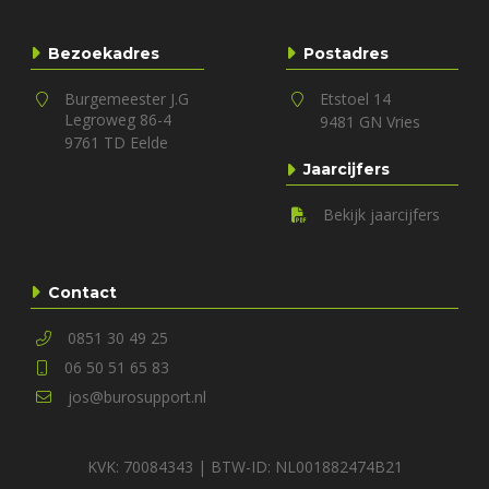
Bezoekadres
Postadres
Burgemeester J.G
Etstoel 14
Legroweg 86-4
9481 GN Vries
9761 TD Eelde
Jaarcijfers
Bekijk jaarcijfers
Contact
0851 30 49 25
06 50 51 65 83
jos@burosupport.nl
KVK: 70084343 | BTW-ID: NL001882474B21